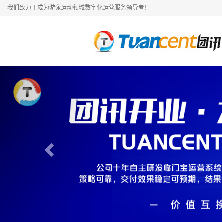
我们致力于成为游泳运动领域数字化运营服务领导者！
Previous