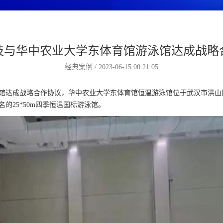
技与华中农业大学东体育馆游泳馆达成战略
经典案例 / 2023-06-15 00:21:05
馆达成战略合作协议，华中农业大学东体育馆恒温游泳馆位于武汉市洪山
的25*50m四季恒温国标游泳馆。