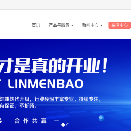
首页
产品与服务
新闻中心
案例中心